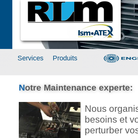
Services
Produits
N
otre Maintenance experte:
Nous organis
besoins et v
perturber vos