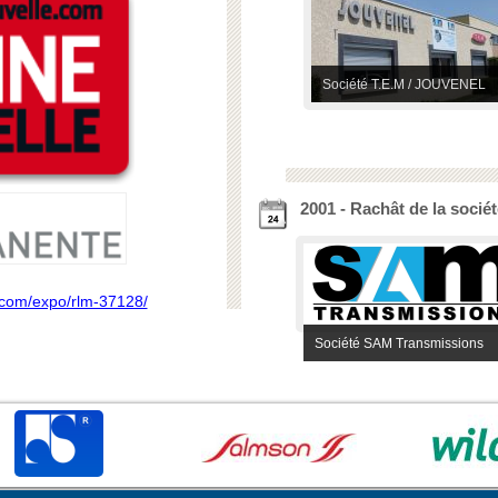
Société T.E.M / JOUVENEL
2001 - Rachât de la soci
.com/expo/rlm-37128/
Société SAM Transmissions