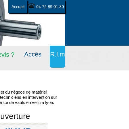
Accueil
04 72 89 01 80
Accès
R.l.m
vis ?
 et du négoce de matériel
 techniciens en intervention sur
nce de vaulx en velin à lyon.
ouverture