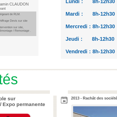
Lundi : 8h-12h30
jamin CLAUDON
eant
Mardi : 8h-12h30
irigeant de RLM.
hiffrage Devis sur site
Mercredi : 8h-12h3
tervention sur site,
émontage / Remontage .
Jeudi : 8h-12h30
Vendredi : 8h-12h3
tés
isponible sur
2013 - Rachât des socié
/ Expo permanente