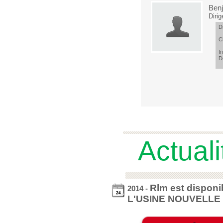
Ben
Dirig
D
C
In
D
Actuali
Rlm est d
2014 -
L'USINE NOUVELLE 