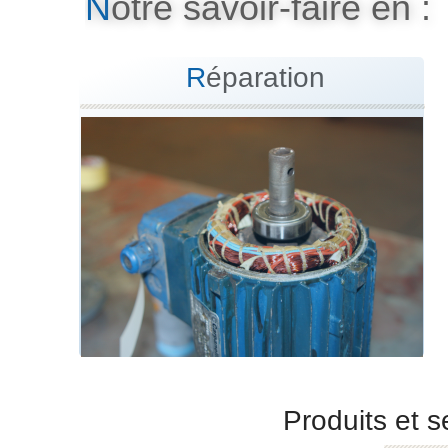
N
otre savoir-faire en :
R
éparation
Produits et 