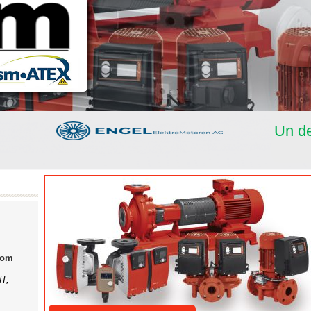
Un de
com
OMONT,