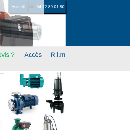
Accueil
04 72 89 01 80
vis ?
Accès
R.l.m