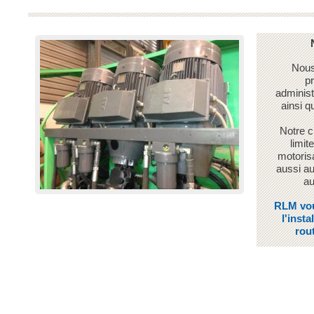
Nous 
pr
administr
ainsi q
Notre c
limit
motoris
aussi a
au
RLM vous
l'insta
rou