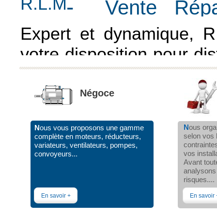
R.L.M
-
Vente Rép
Mai
Expert et dynamique, 
votre disposition pour dis
types de moteurs électri
pompes. Son équipe 
Négoce
également la maintenanc
N
ous orga
N
ous vous proposons une gamme
sur site de vos installatio
selon vos 
complète en moteurs, réducteurs,
contrainte
variateurs, ventilateurs, pompes,
vos install
convoyeurs...
Avant tout
analysons 
risques....
En savoir +
En savoir 